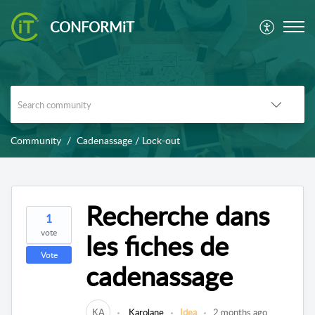
CONFORMiT
Community
Cadenassage / Lock-out
Recherche dans
1
vote
les fiches de
Vote
cadenassage
KA
Karolane
Idea
2 months ago