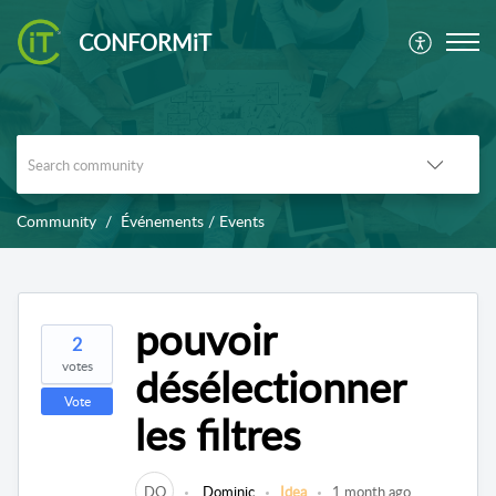
CONFORMiT
Community
Événements / Events
pouvoir
2
votes
désélectionner
Vote
les filtres
DO
Dominic
Idea
1 month ago